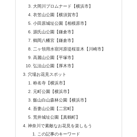
大岡川プロムナード【横浜市】
衣笠山公園【横須賀市】
小田原城址公園【相模原市】
源氏山公園【鎌倉市】
鶴岡八幡宮【鎌倉市】
二ヶ領用水宿河原堤桜並木【川崎市】
高麗山公園【平塚市】
弘法山公園【厚木市】
穴場お花見スポット
称名寺【横浜市】
元町公園【横浜市】
飯山白山森林公園【横浜市】
吾妻山公園【二宮町】
荒井城址公園【真鶴町】
神奈川で素敵なお花見を楽しもう
この記事のキーワード