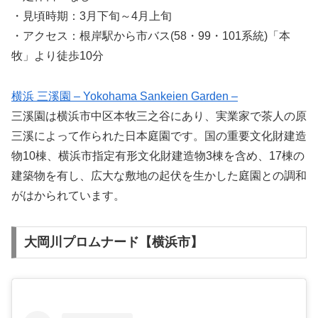
・見頃時期：3月下旬～4月上旬
・アクセス：根岸駅から市バス(58・99・101系統)「本
牧」より徒歩10分
横浜 三溪園 – Yokohama Sankeien Garden –
三溪園は横浜市中区本牧三之谷にあり、実業家で茶人の原
三溪によって作られた日本庭園です。国の重要文化財建造
物10棟、横浜市指定有形文化財建造物3棟を含め、17棟の
建築物を有し、広大な敷地の起伏を生かした庭園との調和
がはかられています。
大岡川プロムナード【横浜市】