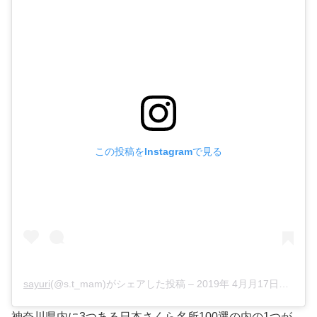
この投稿をInstagramで見る
sayuri
(@s.t_mam)がシェアした投稿 –
2019年 4月月17日午前3時50分PDT
神奈川県内に3つある日本さくら名所100選の内の1つが