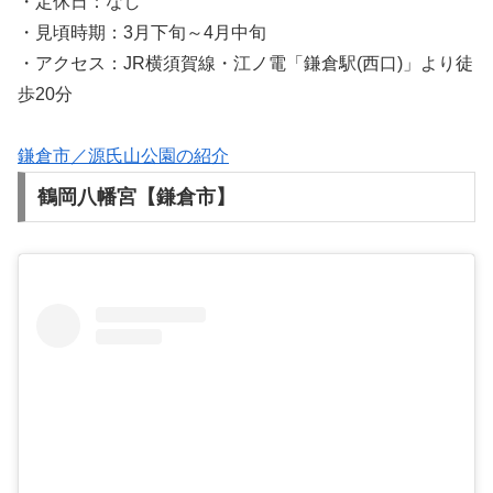
・定休日：なし
・見頃時期：3月下旬～4月中旬
・アクセス：JR横須賀線・江ノ電「鎌倉駅(西口)」より徒
歩20分
鎌倉市／源氏山公園の紹介
鶴岡八幡宮【鎌倉市】