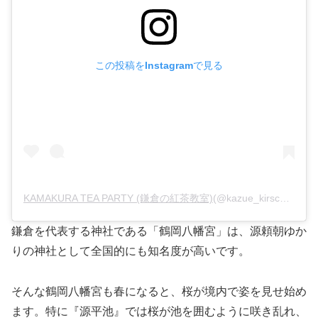
この投稿をInstagramで見る
KAMAKURA TEA PARTY (鎌倉の紅茶教室)
(@kazue_kirsch)がシェアした投稿 –
鎌倉を代表する神社である「鶴岡八幡宮」は、源頼朝ゆか
りの神社として全国的にも知名度が高いです。
そんな鶴岡八幡宮も春になると、桜が境内で姿を見せ始め
ます。特に『源平池』では桜が池を囲むように咲き乱れ、