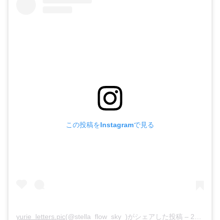
この投稿をInstagramで見る
yurie_letters.pic
(@stella_flow_sky_)がシェアした投稿 –
2019年 4月月10日午前4時07分PDT