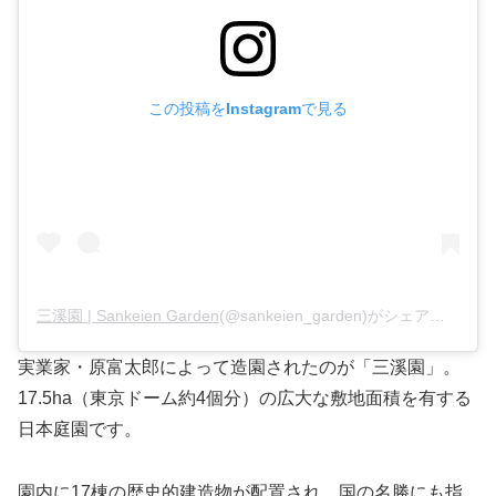
この投稿をInstagramで見る
三溪園 | Sankeien Garden
(@sankeien_garden)がシェアした投稿 –
実業家・原富太郎によって造園されたのが「三溪園」。
17.5ha（東京ドーム約4個分）の広大な敷地面積を有する
日本庭園です。
園内に17棟の歴史的建造物が配置され、国の名勝にも指