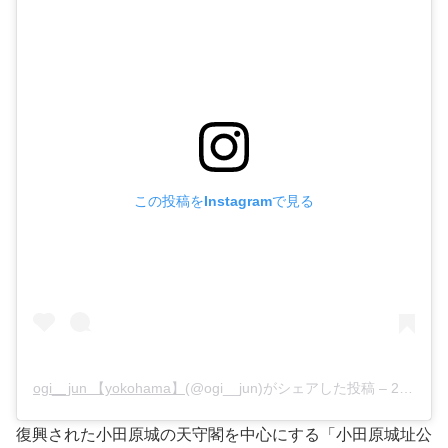
この投稿をInstagramで見る
ogi__jun 【yokohama】
(@ogi__jun)がシェアした投稿 –
2019年 4月月9日午後5時38分PDT
復興された小田原城の天守閣を中心にする「小田原城址公