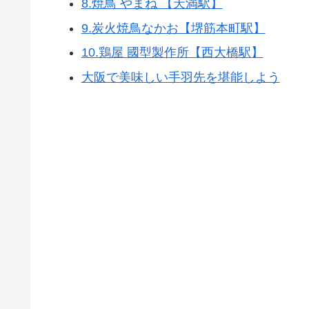
8.焼鳥 やまね 【天満駅】
9.炭火焼鳥なかお【堺筋本町駅】
10.鶏屋 國型製作所【西大橋駅】
大阪で美味しい手羽先を堪能しよう