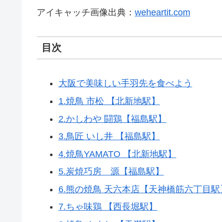
アイキャッチ画像出典：
weheartit.com
目次
大阪で美味しい手羽先を食べよう
1.焼鳥 市松 【北新地駅】
2.かしわや 闘鶏【福島駅】
3.鳥匠 いし井 【福島駅】
4.焼鳥YAMATO 【北新地駅】
5.炭焼巧房 源【福島駅】
6.熊の焼鳥 天六本店【天神橋筋六丁目駅
7.ちゃ味鶏 【西長堀駅】