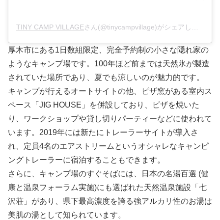
TINY CAMP VILLAGE
さん(@tinycampvillage)がシェアした投稿 –
厚木市にある1日数組限定、完全予約制の小さな隠れ家の
ようなキャンプ場です。100年ほど前までは天然氷が製造
されていた場所であり、夏でも涼しいのが魅力的です。
キャンプが行えるオートサイトの他、ピザ窯がある室内ス
ペース「JIG HOUSE」を併設しており、ピザを焼いた
り、ワークショップや貸し切りパーティーなどに使われて
います。2019年には新たにトレーラーサイトが導入さ
れ、定員4名のエアストリームというオシャレなキャンピ
ングトレーラーに宿泊することもできます。
さらに、キャンプ場のすぐそばには、日本の名湯百選 (健
康と温泉フォーラム実施)にも選ばれた天然温泉施設「七
沢荘」があり、県下最高濃度を誇る強アルカリ性のお湯は
美肌の湯として知られています。