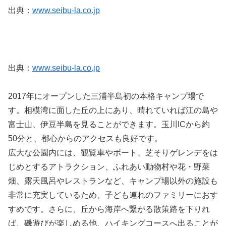
出典：
www.seibu-la.co.jp
出典：
www.seibu-la.co.jp
2017年にオープンした三浦半島初の本格キャンプ場で
す。相模湾に面した丘の上にあり、晴れていれば江の島や
富士山、伊豆半島を見ることができます。玉川ICから約
50分と、都心からのアクセスも良好です。
広大な公園内には、観覧車やボート、芝そりゲレンデをは
じめとするアトラクション、ふれあい動物村や花・野菜
畑、露天風呂やレストランなど、キャンプ場以外の施設も
非常に充実しているため、子ども連れのファミリーにおす
すめです。さらに、丘から海岸へ繋がる散策路を下りれ
ば、磯遊びが楽しめる他、ハイキングコースへ出ることが