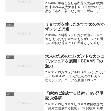
2024/07/10着こなし浴衣花火大会40代男
性【2024年花火大会】40代男性の粋で上
品な『浴衣』着こなし術ここ近年、デザ
インや素材がバリエーション豊かになっ
たことで、浴衣を夏のおしゃれ着として
楽しむ男性の姿も。今年の花火大会は、
ミョウガを使ったおすすめのおか
未分類
浴衣を...
ずレシピ15選
2019/07/25料理レシピおかず薬味ミョウ
ガを使ったおすすめのおかずレシピ15選
その独特な香りで主に薬味として親しま
れているみょうが。今回は薬味だけでは
もったいない！みょうがを使ったおすす
めの15品のおかずレシピを紹介します。
大人のためのエレガントなカジュ
未分類
もちろん、...
アルウェアを展開！BEAMS Fの
魅力
2022/12/19カジュアルBEAMSメンズカジ
ュアルBEAMSF大人のためのエレガント
なカジュアルウェアを展開！BEAMS Fの
魅力大人のおしゃれな男性はカジュアル
ウェアさえもどこか余裕を感じさせなが
らトレンドをうまく取り入れてコーデ
「絶対に達成する技術」 by 発明
未分類
ィ...
家 永谷研一
2022/12/19ビジネスビジネス本目標達成
「絶対に達成する技術」 by 発明家 永谷