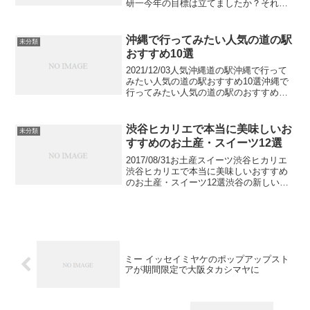
研一今年の目標は立てましたか？それ、
絶対に達成できますか？ここでは全国で
数々の講演・セミナーを行う永谷先生の
著書「絶対に達成する技術」を本人公認
沖縄で行ってみたい人気の道の駅
未分類
の下、大...
おすすめ10選
2021/12/03人気沖縄道の駅沖縄で行って
みたい人気の道の駅おすすめ10選沖縄で
行ってみたい人気の道の駅のおすすめを
ご紹介します。車移動することが多い沖
縄だからこそ、立ち寄る道の駅はチェッ
クしておきたいものですよね。新鮮な魚
渋谷ヒカリエで本当に美味しいお
未分類
介類が味わえ...
すすめのお土産・スイーツ12選
2017/08/31お土産スイーツ渋谷ヒカリエ
渋谷ヒカリエで本当に美味しいおすすめ
のお土産・スイーツ12選渋谷の新しいシ
ンボル「ヒカリエ」には、ファッション
のエリアと並んでテイクアウトグルメも
充実しています。最先端の流行が集まる
渋谷のデパ地...
ミー イッセイミヤケのポップアップスト
アが期間限定で大阪タカシマヤに