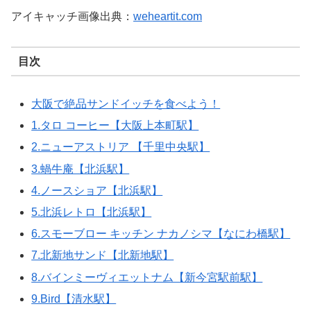
アイキャッチ画像出典：
weheartit.com
目次
大阪で絶品サンドイッチを食べよう！
1.タロ コーヒー【大阪上本町駅】
2.ニューアストリア 【千里中央駅】
3.蝸牛庵【北浜駅】
4.ノースショア【北浜駅】
5.北浜レトロ【北浜駅】
6.スモーブロー キッチン ナカノシマ【なにわ橋駅】
7.北新地サンド【北新地駅】
8.バインミーヴィエットナム【新今宮駅前駅】
9.Bird【清水駅】