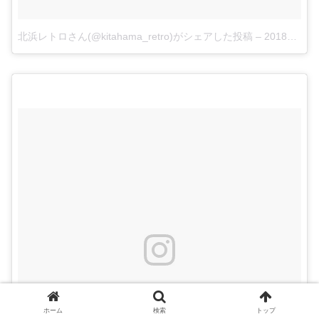
北浜レトロさん(@kitahama_retro)がシェアした投稿
–
2018年 4月月26日午後7時40分PDT
ホーム
検索
トップ