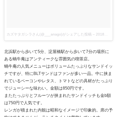
カズヤタガシラさん(@___anago)がシェアした投稿
–
2018年 3月月31日午前2時58分PDT
北浜駅から歩いて5分、淀屋橋駅から歩いて7分の場所に
ある蝸牛庵はアンティークな雰囲気の喫茶店。
蝸牛庵の人気メニューはボリュームたっぷりなサンドイッ
チですが、特にBLTサンドはファンが多い一品。中に挟ま
れているベーコンやレタス、トマトなどの具材がたっぷり
でジューシーな味わい。金額は850円です。
またたっぷりとフルーツが挟まれたサンドイッチも金b額
は750円で人気です。
レンガが積まれた内観は昭和なイメージで印象的。席の予