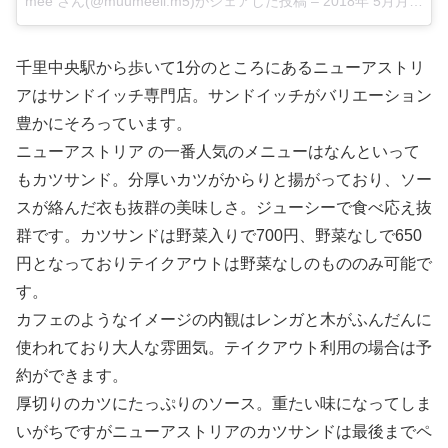
mee さん(@muumeeii.m5)がシェアした投稿
–
2018年 5月月18日午後10時54分PDT
千里中央駅から歩いて1分のところにあるニューアストリ
アはサンドイッチ専門店。サンドイッチがバリエーション
豊かにそろっています。
ニューアストリア の一番人気のメニューはなんといって
もカツサンド。分厚いカツがからりと揚がっており、ソー
スが絡んだ衣も抜群の美味しさ。ジューシーで食べ応え抜
群です。カツサンドは野菜入りで700円、野菜なしで650
円となっておりテイクアウトは野菜なしのもののみ可能で
す。
カフェのようなイメージの内観はレンガと木がふんだんに
使われており大人な雰囲気。テイクアウト利用の場合は予
約ができます。
厚切りのカツにたっぷりのソース。重たい味になってしま
いがちですがニューアストリアのカツサンドは最後までペ