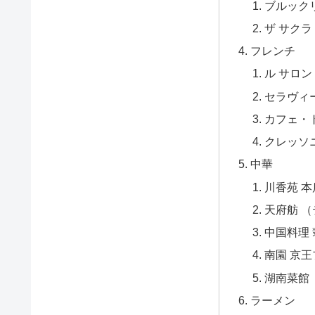
ブルックリン
ザ サクラ
フレンチ
ル サロン
セラヴィ
カフェ・
クレッソ
中華
川香苑 
天府舫 
中国料理
南園 京
湖南菜館
ラーメン