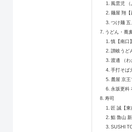
風雲児 
麺屋 翔
つけ麺 
うどん・蕎
慎【南口
讃岐うど
渡邊 （
手打そば
麓屋 京
永坂更科
寿司
匠 誠【
鮨 魯山 
SUSHI