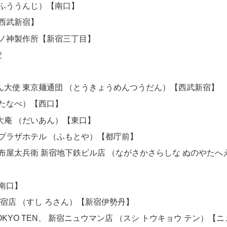
（ふううんじ）【南口】
【西武新宿】
五ノ神製作所【新宿三丁目】
麦
】
ん大使 東京麺通団 （とうきょうめんつうだん）【西武新宿】
わたなべ）【西口】
大庵 （だいあん）【東口】
王プラザホテル （ふもとや）【都庁前】
 布屋太兵衛 新宿地下鉄ビル店 （ながさかさらしな ぬのやたへ
東南口】
新宿店 （すし ろさん）【新宿伊勢丹】
 TOKYO TEN、 新宿ニュウマン店 （スシ トウキョウ テン）【