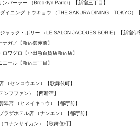
パーラー （Brooklyn Parlor）【新宿三丁目】
 ダイニング トウキョウ （THE SAKURA DINING TOKYO
 ジャック・ボリー （LE SALON JACQUES BORIE）【新宿
ーナガノ【新宿御苑前】
トロワグロ【小田急百貨店新宿店】
ニエール【新宿三丁目】
本店 （センコウエン）【歌舞伎町】
（テンフファン）【西新宿】
 翡翠宮 （ヒスイキュウ）【都庁前】
王プラザホテル店 （ナンエン）【都庁前】
 （コナンサイカン）【歌舞伎町】