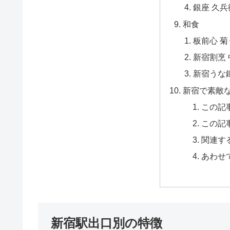
銀座 久
和食
板前心 
新宿割烹
新宿うな
新宿で素敵
この記
この記
関連す
あわせ
新宿駅出口別の特徴