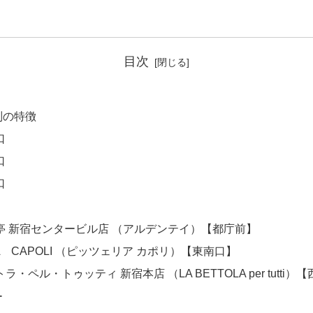
目次
別の特徴
口
口
口
亭 新宿センタービル店 （アルデンテイ）【都庁前】
RIA CAPOLI （ピッツェリア カポリ）【東南口】
・ペル・トゥッティ 新宿本店 （LA BETTOLA per tutti）
ー