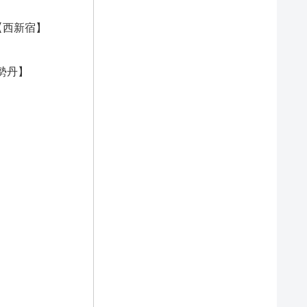
）【西新宿】
伊勢丹】