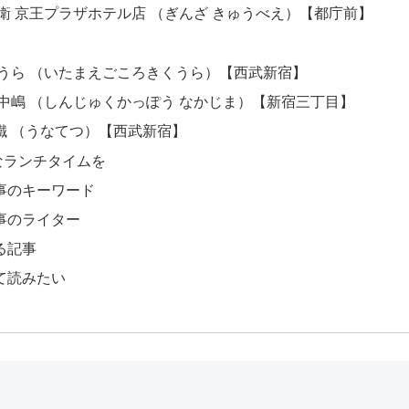
兵衛 京王プラザホテル店 （ぎんざ きゅうべえ）【都庁前】
菊うら （いたまえごころきくうら）【西武新宿】
 中嶋 （しんじゅくかっぽう なかじま）【新宿三丁目】
鐵 （うなてつ）【西武新宿】
なランチタイムを
事のキーワード
事のライター
る記事
て読みたい