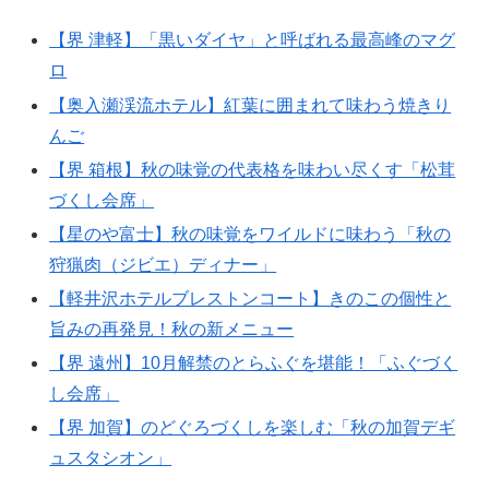
【界 津軽】「黒いダイヤ」と呼ばれる最高峰のマグ
ロ
【奥入瀬渓流ホテル】紅葉に囲まれて味わう焼きり
んご
【界 箱根】秋の味覚の代表格を味わい尽くす「松茸
づくし会席」
【星のや富士】秋の味覚をワイルドに味わう「秋の
狩猟肉（ジビエ）ディナー」
【軽井沢ホテルブレストンコート】きのこの個性と
旨みの再発見！秋の新メニュー
【界 遠州】10月解禁のとらふぐを堪能！「ふぐづく
し会席」
【界 加賀】のどぐろづくしを楽しむ「秋の加賀デギ
ュスタシオン」