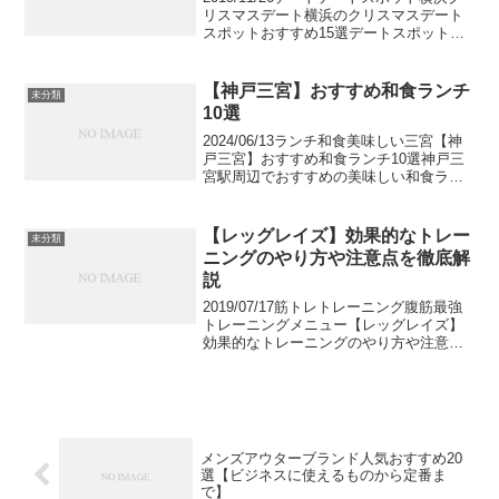
リスマスデート横浜のクリスマスデート
スポットおすすめ15選デートスポットの
定番 横浜でおすすめのクリスマスデート
スポットをご紹介します。魅力的なイル
ミネーションスポットや夜景が美しい場
【神戸三宮】おすすめ和食ランチ
未分類
所などが多...
10選
2024/06/13ランチ和食美味しい三宮【神
戸三宮】おすすめ和食ランチ10選神戸三
宮駅周辺でおすすめの美味しい和食ラン
チが食べられるお店をご紹介します。多
くの人で賑わいおしゃれな街、神戸三宮
には美味しい和食ランチが食べられるお
【レッグレイズ】効果的なトレー
未分類
店がたくさん...
ニングのやり方や注意点を徹底解
説
2019/07/17筋トレトレーニング腹筋最強
トレーニングメニュー【レッグレイズ】
効果的なトレーニングのやり方や注意点
を徹底解説ムラなく鍛え上げられた腹筋
を手に入れるためには王道のクランチだ
けではなく、レッグレイズもメニューに
取り入れましょ...
メンズアウターブランド人気おすすめ20
選【ビジネスに使えるものから定番ま
で】