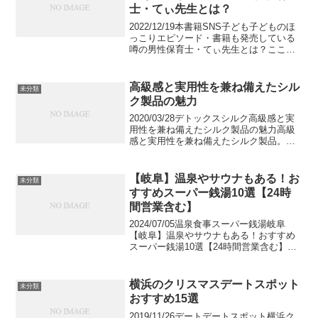
士・てぃ先生とは？
2022/12/19本書籍SNS子ども子どものほ
っこりエピソード・書籍も発売している
噂の男性保育士・てぃ先生とは？ここ数
年、話題となっている「てぃ先生」をご
存知ですか？園児たちの可愛らしいエピ
ソードをツイッターで紹介しており、現
高級感と実用性を兼ね備えたシル
未分類
在フォロワー...
ク製品の魅力
2020/03/28デトックスシルク高級感と実
用性を兼ね備えたシルク製品の魅力高級
感と実用性を兼ね備えたシルク製品。潤
い・血行促進効果、高い吸湿性・放湿性
からデトックス効果まで、シルク素材の
知られざる魅力をお伝えします。VOKKA
【岐阜】温泉やサウナもある！お
未分類
編集部4...
すすめスーパー銭湯10選【24時
間営業含む】
2024/07/05温泉食事スーパー銭湯岐阜
【岐阜】温泉やサウナもある！おすすめ
スーパー銭湯10選【24時間営業含む】世
界遺産に登録されている白川郷をはじ
め、養老の瀧など多くの観光スポットを
擁する岐阜県。下呂温泉や奥飛騨温泉郷
横浜のクリスマスデートスポット
未分類
など温泉も豊富...
おすすめ15選
2019/11/26デートデートスポット横浜ク