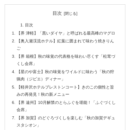
目次
目次
【界 津軽】「黒いダイヤ」と呼ばれる最高峰のマグロ
【奥入瀬渓流ホテル】紅葉に囲まれて味わう焼きりん
ご
【界 箱根】秋の味覚の代表格を味わい尽くす「松茸づ
くし会席」
【星のや富士】秋の味覚をワイルドに味わう「秋の狩
猟肉（ジビエ）ディナー」
【軽井沢ホテルブレストンコート】きのこの個性と旨
みの再発見！秋の新メニュー
【界 遠州】10月解禁のとらふぐを堪能！「ふぐづくし
会席」
【界 加賀】のどぐろづくしを楽しむ「秋の加賀デギュ
スタシオン」