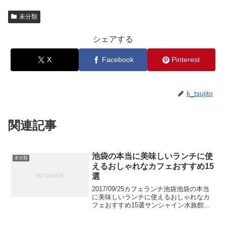
未分類
シェアする
X
Facebook
Pinterest
k_tsujito
関連記事
池袋の本当に美味しいランチに使
未分類
えるおしゃれなカフェおすすめ15
選
2017/09/25カフェランチ池袋池袋の本当
に美味しいランチに使えるおしゃれなカ
フェおすすめ15選サンシャイン水族館や
東京芸術劇場などの見どころが満載の池
袋。百貨店から駅ビルまでショッピング