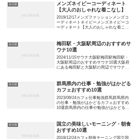
スポットも充実しています。今回は、そ
メンズネイビーコーディネート
未分類
んな若者から...
【大人のおしゃれな着こなし】
2019/12/17メンズファッションメンズコ
ーディネートネイビーメンズネイビーコ
ーディネート【大人のおしゃれな着こな
し】メンズおすすめのネイビーのアイテ
ムを使ったおしゃれなネイビーコーディ
ネートを紹介します。カジュアルにもキ
梅田駅・大阪駅周辺のおすすめサ
未分類
レイめにも着こ...
ウナ10選
2024/11/15サウナ大阪駅梅田駅梅田駅・
大阪駅周辺のおすすめサウナ10選大阪府
にある梅田駅と大阪駅の周辺でサウナを
セレクトしました。関西で随一の繁華街
である梅田駅・大阪駅周辺にはホテルや
スーパー銭湯のサウナからラグジュアリ
群馬県内の仕事・勉強がはかどる
未分類
ーなプライベ...
カフェおすすめ10選
2023/08/24カフェ仕事勉強群馬群馬県内
の仕事・勉強がはかどるカフェおすすめ
10選群馬県内の仕事や勉強がはかどるカ
フェをご紹介します。リモートワークも
増えつつある現代では、出先で仕事や勉
強が気軽にできるカフェを確保しておく
国立の美味しいモーニング・朝食
未分類
ことは大切で...
おすすめ10選
2019/12/24カフェ朝食モーニング国立国