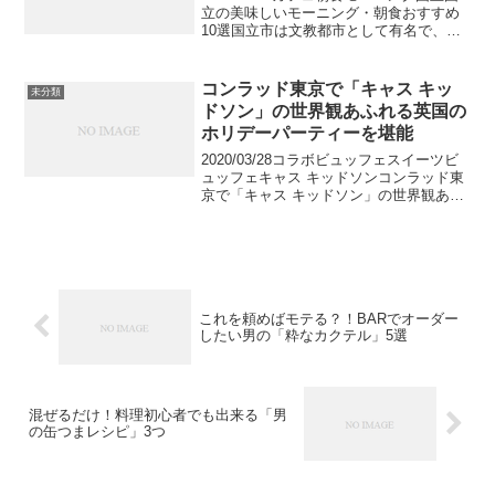
立の美味しいモーニング・朝食おすすめ
10選国立市は文教都市として有名で、都
心から30分の癒しスポットとなっていま
す。駅を降りると桜並木が広がり、特に
桜のシーズンは見るものを圧倒します。
コンラッド東京で「キャス キッ
未分類
またその落...
ドソン」の世界観あふれる英国の
ホリデーパーティーを堪能
2020/03/28コラボビュッフェスイーツビ
ュッフェキャス キッドソンコンラッド東
京で「キャス キッドソン」の世界観あふ
れる英国のホリデーパーティーを堪能コ
ンラッド東京にて「キャス キッドソン」
とコラボレーションしたスイーツビュッ
フェが2...
これを頼めばモテる？！BARでオーダー
したい男の「粋なカクテル」5選
混ぜるだけ！料理初心者でも出来る「男
の缶つまレシピ」3つ