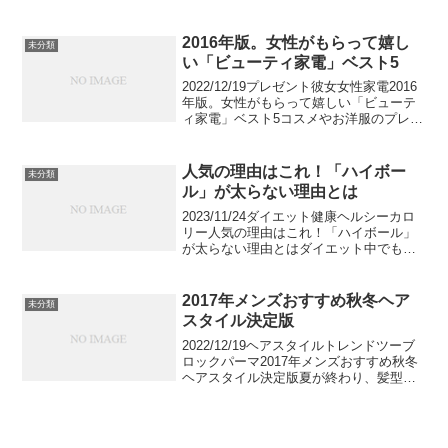
知っているRECARO。ちょっと手を伸ば
せば意外と手に入るかもしれません。ス
ポーツシートだけじゃないRECAROを...
2016年版。女性がもらって嬉し
未分類
い「ビューティ家電」ベスト5
2022/12/19プレゼント彼女女性家電2016
年版。女性がもらって嬉しい「ビューテ
ィ家電」ベスト5コスメやお洋服のプレゼ
ント以外で、女性から喜ばれるプレゼン
トと言えば・・・？『ビューティ家電』
がそれに該当するかもしれません！今回
人気の理由はこれ！「ハイボー
未分類
は、20...
ル」が太らない理由とは
2023/11/24ダイエット健康ヘルシーカロ
リー人気の理由はこれ！「ハイボール」
が太らない理由とはダイエット中でもお
酒をやめられないという方は、その種類
を選ぶときに気をつけるのがポイント。
近年人気のハイボールは、何より「太り
2017年メンズおすすめ秋冬ヘア
未分類
にくい」という...
スタイル決定版
2022/12/19ヘアスタイルトレンドツーブ
ロックパーマ2017年メンズおすすめ秋冬
ヘアスタイル決定版夏が終わり、髪型も
一緒に心機一転し、気分転換したいなん
て思いませんか？メンズの髪型には服と
同じようにトレンドがつきもの。秋冬に
ぜひ取り入...