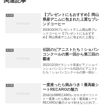
関連記事
【プレゼントにもおすすめ】岡山
未分類
県産デニムに包まれた上質なブレ
ンドコーヒー
2019/10/24プレゼントデニム岡山県ブレ
ンドコーヒー【プレゼントにもおすす
め】岡山県産デニムに包まれた上質なブ
レンドコーヒー2019年10月10日(木)よ
り、デニムの街として国内外より高い評
価を受ける岡山県倉敷市を本拠地とする
伝説のピアニストたち！ショパン
未分類
ジャパン...
コンクールの第一回から第三回の
覇者
2022/12/19クラシック音楽ピアノショパ
ンショパンコンクール伝説のピアニスト
たち！ショパンコンクールの第一回から
第三回の覇者フレデリック・ショパン国
際コンクールは、ポーランドの国民的行
事でありピアニストが世界中から挑戦し
一度座ったら病みつき！最高級シ
未分類
ます。第一回は...
ートRECAROの魅力
2016/11/08RECAROレカロスポーツシー
ト一度座ったら病みつき！最高級シート
RECAROの魅力クルマ好きならだれでも