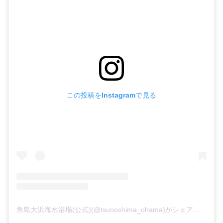
この投稿をInstagramで見る
角島大浜海水浴場(公式)(@tsunoshima_ohama)がシェアした投稿