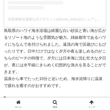
鳥取県観光連盟公式アカウント(@insta_tottori)がシェアした投稿
鳥取県のハワイ海水浴場は綺麗な白い砂浜と青い海が広が
るリゾート地のような雰囲気が魅力。姉妹都市であるハワ
イにちなんで名付けられました。遠浅の海で浜遊びにもぴ
ったりです。日中だけではなく夕方や夜も楽しめるのがこ
ちらのビーチの特徴で、夕方には日本海に沈む壮大な夕日
が、夜には水平線にきらめく幻想的な漁火を見ることがで
きます。
温泉から車でたった10分と近いため、海水浴帰りに温泉
で疲れを癒すのがおすすめです。
基本情報
ホーム
検索
トップ