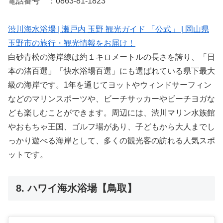
電話番号 ：0863-81-1823
渋川海水浴場 | 瀬戸内 玉野 観光ガイド 「公式」 | 岡山県
玉野市の旅行・観光情報をお届け！
白砂青松の海岸線は約１キロメートルの長さを誇り、「日
本の渚百選」「快水浴場百選」にも選ばれている県下最大
級の海岸です。1年を通じてヨットやウィンドサーフィン
などのマリンスポーツや、ビーチサッカーやビーチヨガな
ども楽しむことができます。周辺には、渋川マリン水族館
やおもちゃ王国、ゴルフ場があり、子どもから大人までし
っかり遊べる海岸として、多くの観光客の訪れる人気スポ
ットです。
8. ハワイ海水浴場【鳥取】