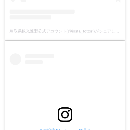
鳥取県観光連盟公式アカウント(@insta_tottori)がシェアした投稿