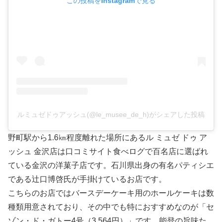
この投稿をInstagramで見る
ルミュゼドゥアッシュ(@le_musee_de_h)がシェアした投稿
野町駅から1.6㎞程度離れた場所にあるル ミュゼ ドゥ ア
ッシュ 金沢店は口コミサイト食べログで百名店に選ばれ
ている金沢の洋菓子店です。石川県出身の有名パティシエ
である辻口博啓氏が手掛けているお店です。
こちらのお店ではバースデーケーキ用のホールケーキは数
種類用意されており、その中でも特におすすめなのが「セ
ゾン・ド・ガトー4号（3,564円）」です。能登の旨味た