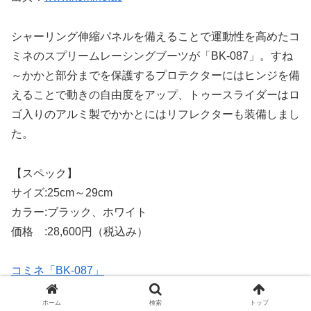
シャーリング伸縮パネルを備えることで運動性を高めたコ
ミネのスプリームレーシングブーツが「BK-087」。すね
～かかと部分までを保護するプロテクターにはヒンジを備
えることで動きの自由度をアップ、トゥースライダーはロ
ゴ入りのアルミ製でかかとにはリフレクターも装備しまし
た。
【スペック】
サイズ:25cm～29cm
カラー:ブラック、ホワイト
価格 :28,600円（税込み）
コミネ「BK-087」
13. SIDI「ST」
ホーム
検索
トップ