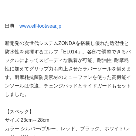
出典：
www.elf-footwear.jp
新開発の次世代システムZONDAを搭載し優れた透湿性と
防水性を発揮するエルフ「EL014」。各部で調整できるバ
ックルによってスピーディな脱着が可能、耐油性･耐摩耗
性に加えてグリップ力も向上させたラバーソールを備えま
す。耐摩耗抗菌防臭素材のミューファンを使った高機能イ
ンソールは快適、チェンジパッドとサイドガードもセット
しました。
【スペック】
サイズ:23cm～28cm
カラー:シルバー/ブルー、レッド、ブラック、ホワイト/レ