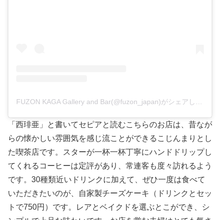
FUZON KAGA Gallery and Bar(@fuzon_japan)がシェアした投稿
「西琲亜」と書いてセピアと読むこちらのお店は、昔なが
らの懐かしい雰囲気を感じ流ことができるこじんまりとし
た喫茶店です。スターが一杯一杯丁寧にハンドドリップし
てくれるコーヒーは定評があり、常連客も度々訪れるよう
です。30種類近いドリンクに加えて、ぜひ一度は食べて
いただきたいのが、自家製チーズケーキ（ドリンクとセッ
トで750円）です。レアとベイクドを選ぶとこができ、シ