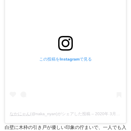
この投稿をInstagramで見る
なかにゃん
(@naka_nyan)がシェアした投稿 –
2020年 3月月26日午後9時01分PDT
白壁に木枠の引き戸が優しい印象の佇まいで、一人でも入