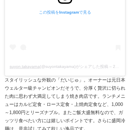
この投稿をInstagramで見る
suyon.takayama
(@suyontakayama)がシェアした投稿 –
2020年 6月月22日午前10時27分PDT
スタイリッシュな外観の「だいじゅ」。オーナーは元日本
ウェルター級チャンピオンだそうで、分厚く贅沢に切られ
た肉に思わず大満足してしまう焼き肉店です。ランチメニ
ューはカルビ定食・ロース定食・上焼肉定食など、1,000
～1,800円とリーズナブル。またご飯大盛無料なので、ガ
ッツリ食べたい方には嬉しいポイントです。さらに盛岡冷
麺は、是非試してみて欲しい逸品です。