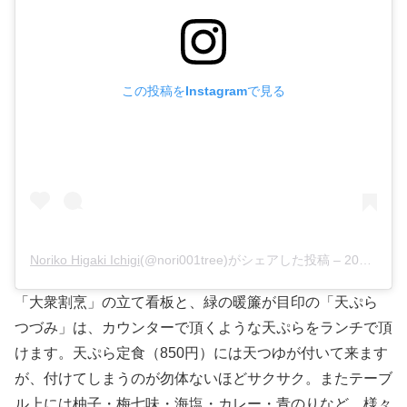
この投稿をInstagramで見る
Noriko Higaki Ichigi
(@nori001tree)がシェアした投稿 –
2019年 2月月21日午前6時19分PST
「大衆割烹」の立て看板と、緑の暖簾が目印の「天ぷら
つづみ」は、カウンターで頂くような天ぷらをランチで頂
けます。天ぷら定食（850円）には天つゆが付いて来ます
が、付けてしまうのが勿体ないほどサクサク。またテーブ
ル上には柚子・梅七味・海塩・カレー・青のりなど、様々