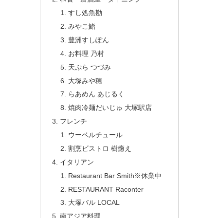
すし処魚勘
みやこ鮨
豊洲すしぽん
お料理 乃村
天ぷら つづみ
大塚みや穂
らあめん あじるく
焼肉冷麺だいじゅ 大塚駅店
フレンチ
ウーベルチュール
割烹ビストロ 樹癒え
イタリアン
Restaurant Bar Smith※休業中
RESTAURANT Raconter
大塚バル LOCAL
南アジア料理