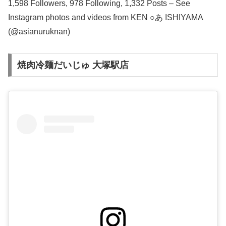
1,598 Followers, 978 Following, 1,332 Posts – See
Instagram photos and videos from KEN ○あ ISHIYAMA
(@asianuruknan)
焼肉冷麺だいじゅ 大塚駅店