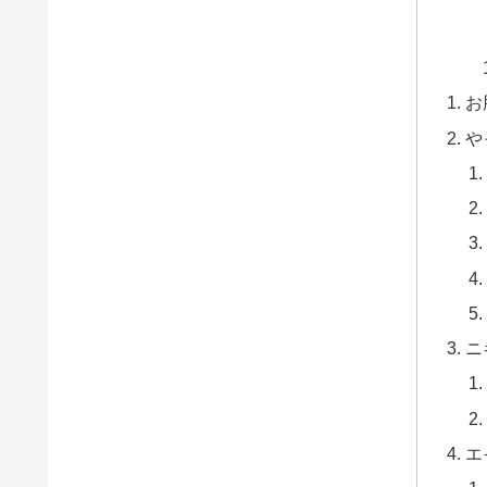
お
や
ニ
エ