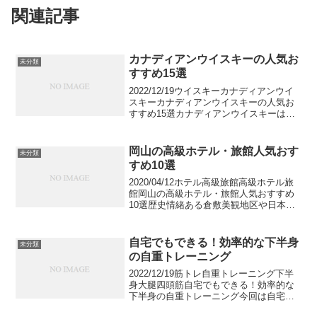
関連記事
カナディアンウイスキーの人気お
未分類
すすめ15選
2022/12/19ウイスキーカナディアンウイ
スキーカナディアンウイスキーの人気お
すすめ15選カナディアンウイスキーはカ
ラメルやフレーバリングによる風味が特
徴。またマイルドで飲みやすいため初心
者の方にもおすすめです。この記事では
岡山の高級ホテル・旅館人気おす
未分類
カナディアン...
すめ10選
2020/04/12ホテル高級旅館高級ホテル旅
館岡山の高級ホテル・旅館人気おすすめ
10選歴史情緒ある倉敷美観地区や日本三
名園に数えられる後楽園など名所が揃う
岡山県。県内には温泉も多く贅沢に湯を
愉しめる温泉旅館や、ラグジュアリーな
自宅でもできる！効率的な下半身
未分類
時を過ごせる...
の自重トレーニング
2022/12/19筋トレ自重トレーニング下半
身大腿四頭筋自宅でもできる！効率的な
下半身の自重トレーニング今回は自宅で
簡単にできる下半身のトレーニングにつ