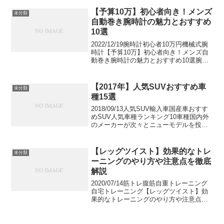
いて解説いたします。下半身を鍛えるこ
とは、基礎代謝の向上に大きく繋がり、
【予算10万】初心者向き！メンズ
未分類
ダイエット効果...
自動巻き腕時計の魅力とおすすめ
10選
2022/12/19腕時計初心者10万円機械式腕
時計【予算10万】初心者向き！メンズ自
動巻き腕時計の魅力とおすすめ10選腕時
計、それは大人の証とでもいうかのよう
にほとんどの社会人が身につけるアイテ
ムです。だからこそ、きっと誰にでも多
【2017年】人気SUVおすすめ車
未分類
少のこだ...
種15選
2018/09/13人気SUV輸入車国産車おすす
めSUV人気車種ランキング10車種国内外
のメーカーが次々とニューモデルを投入
し、高い人気を誇るSUV。3列シートを採
用し、ミニバンの牙城を崩すモデルなど
多彩なSUVがラインナップしています。
【レッグツイスト】効果的なトレ
未分類
お...
ーニングのやり方や注意点を徹底
解説
2020/07/14筋トレ腹筋自重トレーニング
自宅トレーニング【レッグツイスト】効
果的なトレーニングのやり方や注意点を
徹底解説レッグツイストでは腹直筋や腹
斜筋をはじめとしたお腹周りの筋肉を重
点的に鍛えることができます。自重で行