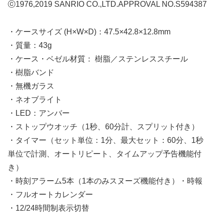
ⓒ1976,2019 SANRIO CO.,LTD.APPROVAL NO.S594387
・ケースサイズ (H×W×D)：47.5×42.8×12.8mm
・質量：43g
・ケース・ベゼル材質： 樹脂／ステンレススチール
・樹脂バンド
・無機ガラス
・ネオブライト
・LED：アンバー
・ストップウオッチ（1秒、60分計、スプリット付き）
・タイマー（セット単位：1分、最大セット：60分、1秒
単位で計測、オートリピート、タイムアップ予告機能付
き）
・時刻アラーム5本（1本のみスヌーズ機能付き）・時報
・フルオートカレンダー
・12/24時間制表示切替