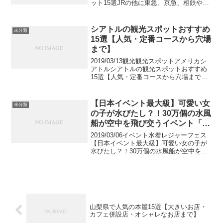
ット15選JRの他に東急、京急、相鉄や地
下鉄と多くの路線が乗り入れしている横
浜駅は神奈川県の玄関口と言っても過言
ではありません。観光スポットの多い横
シアトルの観光スポットおすすめ
未分類
浜ですが、...
15選【人気・定番コースから穴場
まで】
2019/03/13観光観光スポットアメリカシ
アトルシアトルの観光スポットおすすめ
15選【人気・定番コースから穴場まで】
日本でも人気のシアトルの街には日本語
教育機関も多数あるほど、日本人には馴
染みの深い街です。港町シアトルといえ
【日本イベント最大級】可愛い女
未分類
ば、クラムチ...
の子が水びたし？！30万個の水風
船が空中を飛び交うイベント「ウ
ォーターラン」は恋人同士でも楽
2019/03/06イベント水着レジャーフェス
しめちゃう夏イベント
【日本イベント最大級】可愛い女の子が
水びたし？！30万個の水風船が空中を飛
び交うイベント「ウォーターラン」は恋
人同士でも楽しめちゃう夏イベントGWが
終わったらあっという間に夏が来ます
ね！ビアガー...
山梨県で人気の本屋15選【大きいお店・
カフェ併設店・オシャレなお店まで】