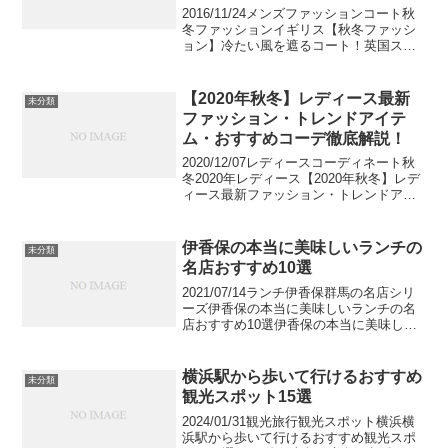
2016/11/24メンズファッションコート秋
冬ファッションイギリス【秋冬ファッシ
ョン】冷たい風を遮るコート！英国スピ
リットブランド5選寒さも本格的になって
きて今年はどこのブランドを購入しよう
か迷っていませんか。今回はファッショ
【2020年秋冬】レディース最新
未分類
ンの先端をい...
ファッション・トレンドアイテ
ム・おすすめコーデ徹底解説！
2020/12/07レディースコーディネート秋
冬2020年レディース【2020年秋冬】レデ
ィース最新ファッション・トレンドアイ
テム・おすすめコーデ徹底解説！今年は
コロナの影響が各地のコレクションにも
表れましたが、そんな暗い雰囲気を打ち
伊香保の本当に美味しいランチの
未分類
消すか...
名店おすすめ10選
2021/07/14ランチ伊香保群馬の名店シリ
ーズ伊香保の本当に美味しいランチの名
店おすすめ10選伊香保の本当に美味しい
ランチの名店をご紹介します。昔から湯
治場として愛されてきた伊香保には美味
しいランチのお店も多くそろっていま
横浜駅から歩いて行けるおすすめ
未分類
す。伊香保なら...
観光スポット15選
2024/01/31観光旅行観光スポット横浜横
浜駅から歩いて行けるおすすめ観光スポ