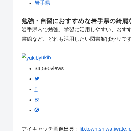
岩手県
勉強・自習におすすめな岩手県の綺麗な
岩手県内で勉強、学習に活用しやすい、おす
書館など、どれも活用したい図書館ばかりで
yukib
34,590
views
B!
アイキャッチ画像出典：
lib.town.shiwa.iwate.j