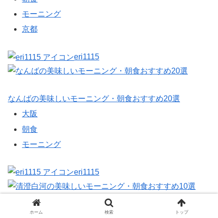
モーニング
京都
eri1115
なんばの美味しいモーニング・朝食おすすめ20選
大阪
朝食
モーニング
eri1115
清澄白河の美味しいモーニング・朝食おすすめ10選
ホーム
検索
トップ