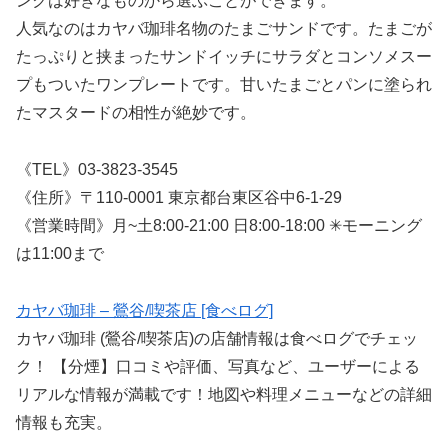
ンクは好きなものから選ぶことができます。
人気なのはカヤバ珈琲名物のたまごサンドです。たまごが
たっぷりと挟まったサンドイッチにサラダとコンソメスー
プもついたワンプレートです。甘いたまごとパンに塗られ
たマスタードの相性が絶妙です。
《TEL》03-3823-3545
《住所》〒110-0001 東京都台東区谷中6-1-29
《営業時間》月~土8:00-21:00 日8:00-18:00 ✳︎モーニング
は11:00まで
カヤバ珈琲 – 鶯谷/喫茶店 [食べログ]
カヤバ珈琲 (鶯谷/喫茶店)の店舗情報は食べログでチェッ
ク！ 【分煙】口コミや評価、写真など、ユーザーによる
リアルな情報が満載です！地図や料理メニューなどの詳細
情報も充実。