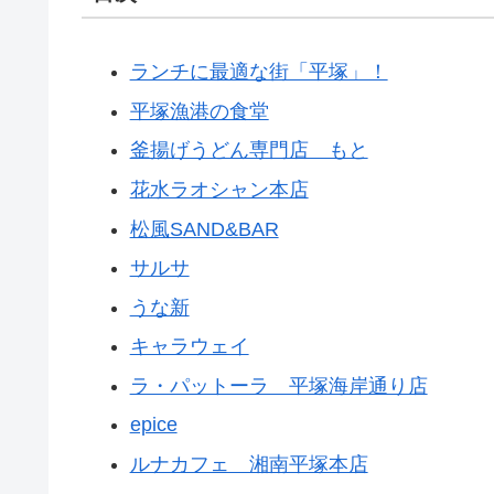
ランチに最適な街「平塚」！
平塚漁港の食堂
釜揚げうどん専門店 もと
花水ラオシャン本店
松風SAND&BAR
サルサ
うな新
キャラウェイ
ラ・パットーラ 平塚海岸通り店
epice
ルナカフェ 湘南平塚本店