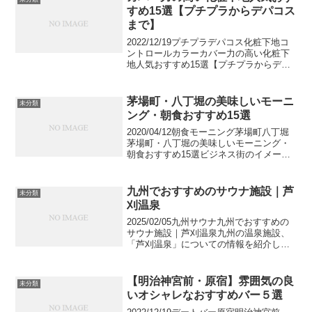
県で食べられ...
すめ15選【プチプラからデパコス
まで】
2022/12/19プチプラデパコス化粧下地コ
ントロールカラーカバー力の高い化粧下
地人気おすすめ15選【プチプラからデパ
コスまで】みなさんはどんな化粧下地を
お使いでしょうか。崩れにくさやキープ
力、保湿力などみなさんが下地に求める
茅場町・八丁堀の美味しいモーニ
未分類
ことは様々で...
ング・朝食おすすめ15選
2020/04/12朝食モーニング茅場町八丁堀
茅場町・八丁堀の美味しいモーニング・
朝食おすすめ15選ビジネス街のイメージ
が強い茅場町・八丁堀エリア。そのイメ
ージ通り、多くの企業がオフィスを構え
ているため、ランチや会食に使える飲食
九州でおすすめのサウナ施設｜芦
未分類
店が多いのも...
刈温泉
2025/02/05九州サウナ九州でおすすめの
サウナ施設｜芦刈温泉九州の温泉施設、
「芦刈温泉」についての情報を紹介しま
す。営業時間やアメニティ情報、芦刈温
泉に行く前に是非チェックしていってく
ださい。S1,365viewsB!アイキャッチ画
【明治神宮前・原宿】雰囲気の良
未分類
像...
いオシャレなおすすめバー５選