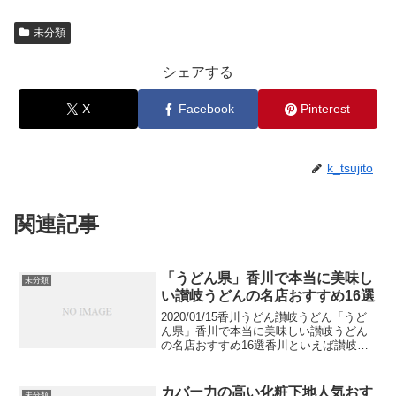
未分類
シェアする
X
Facebook
Pinterest
k_tsujito
関連記事
「うどん県」香川で本当に美味し
未分類
い讃岐うどんの名店おすすめ16選
2020/01/15香川うどん讃岐うどん「うど
ん県」香川で本当に美味しい讃岐うどん
の名店おすすめ16選香川といえば讃岐う
どん。ツアーとしてうどん巡りを楽しむ
観光客の方も多くいらっしゃいます。今
回は、県庁所在地の高松市を始め、香川
カバー力の高い化粧下地人気おす
未分類