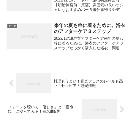
2022/12/19デートバー原宿明治神宮前
【明治神宮前・原宿】雰囲気の良いオシ
ャレなおすすめバー５選仕事帰りやデー
トに使えるおしゃれなバーをお探しでは
ありませんか？明治神宮前駅周辺でおし
ゃれな雰囲気の中、美味しいお酒を楽し
来年の夏も粋に着るために。浴衣
未分類
めるバーをご紹介...
のアフターケア３ステップ
2022/12/19浴衣アフターケア来年の夏も
粋に着るために。浴衣のアフターケア３
ステップせっかく購入した浴衣、間違っ
た洗濯方法をしてしまうと一年でダメに
してしまうことも。ここでは来年も粋に
浴衣を着こなすための、脱いだ後のケア
やホームクリー...
料理もうまい！音楽フェスのレベルも高
い！セルビアの観光情報
フォーレを聴いて「優しさ」と「宿命
観」に浸ってみる！有名曲5選