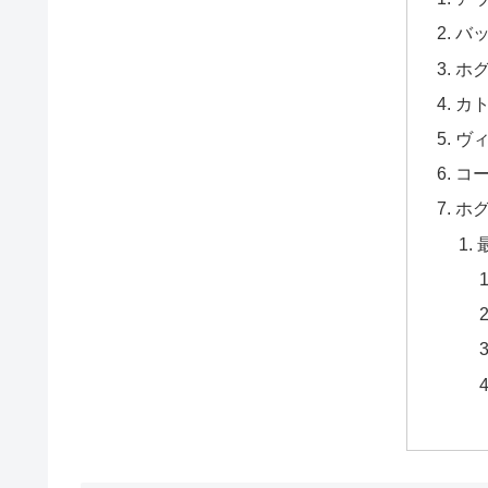
バッ
ホ
カト
ヴィ
コー
ホ