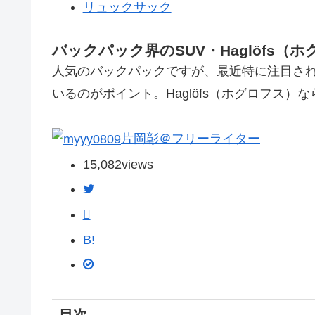
リュックサック
バックパック界のSUV・Haglöf
人気のバックパックですが、最近特に注目さ
いるのがポイント。Haglöfs（ホグロフス
片岡彰＠フリーライター
15,082
views
B!
目次