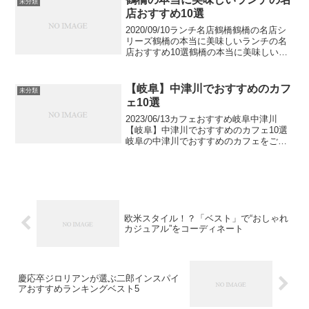
未分類
ェックしていって...
店おすすめ10選
2020/09/10ランチ名店鶴橋鶴橋の名店シ
リーズ鶴橋の本当に美味しいランチの名
店おすすめ10選鶴橋の本当に美味しいラ
ンチの名店をご紹介します。鶴橋エリア
には美味しい料理店が多く集まっていま
す。ミシュランガイド星付きのお店やラ
【岐阜】中津川でおすすめのカフ
未分類
ンチにぴった...
ェ10選
2023/06/13カフェおすすめ岐阜中津川
【岐阜】中津川でおすすめのカフェ10選
岐阜の中津川でおすすめのカフェをご紹
介します。中津川は豊かな自然が残る土
地で、昔から農業が盛んです。栗がよく
採れる産地として昔から有名で、栗菓子
を扱うお店も多...
欧米スタイル！？「ベスト」で“おしゃれ
カジュアル”をコーディネート
慶応卒ジロリアンが選ぶ二郎インスパイ
アおすすめランキングベスト5