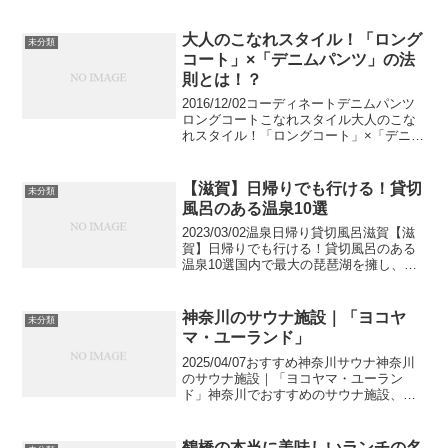
はいなくても、チーズのことを知らない
人は多いかと思います。そこで今回はお
いしいチーズについてご紹介したいと思
大人のこなれスタイル！「ロング
未分類
います。mar...
コート」×「デニムパンツ」の法
則とは！？
2016/12/02コーディネートデニムパンツ
ロングコートこなれスタイル大人のこな
れスタイル！「ロングコート」×「デニム
パンツ」の法則とは！？ロングコートと
いうと、フォーマルタイプのアウターで
あり、デニムパンツを合わせても、不釣
【滋賀】日帰りでも行ける！貸切
未分類
り合いで、ち...
風呂のある温泉10選
2023/03/02温泉日帰り貸切風呂滋賀【滋
賀】日帰りでも行ける！貸切風呂のある
温泉10選国内で最大の琵琶湖を擁し、彦
根城や延暦寺など名所・旧跡も揃う滋賀
県。歴史ある名湯の雄琴温泉をはじめ各
地には温泉も湧出しており、観光やグル
神奈川のサウナ施設｜「ヨコヤ
未分類
メとあわせて...
マ・ユーランド」
2025/04/07おすすめ神奈川サウナ神奈川
のサウナ施設｜「ヨコヤマ・ユーラン
ド」神奈川でおすすめのサウナ施設、ヨ
コヤマ・ユーランドについての情報を紹
介します。営業時間やアメニティ情報、
ヨコヤマ・ユーランドに行く前に是非チ
鶴橋の本当に美味しいランチの名