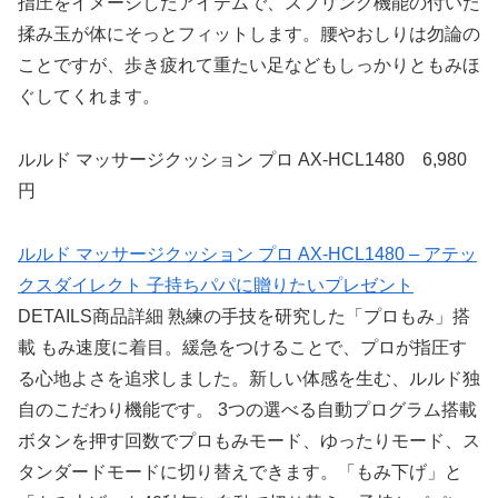
指圧をイメージしたアイテムで、スプリング機能の付いた
揉み玉が体にそっとフィットします。腰やおしりは勿論の
ことですが、歩き疲れて重たい足などもしっかりともみほ
ぐしてくれます。
ルルド マッサージクッション プロ AX-HCL1480 6,980
円
ルルド マッサージクッション プロ AX-HCL1480 – アテッ
クスダイレクト 子持ちパパに贈りたいプレゼント
DETAILS商品詳細 熟練の手技を研究した「プロもみ」搭
載 もみ速度に着目。緩急をつけることで、プロが指圧す
る心地よさを追求しました。新しい体感を生む、ルルド独
自のこだわり機能です。 3つの選べる自動プログラム搭載
ボタンを押す回数でプロもみモード、ゆったりモード、ス
タンダードモードに切り替えできます。「もみ下げ」と