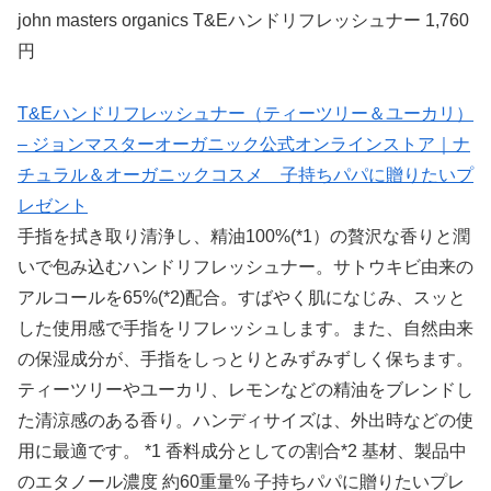
john masters organics T&Eハンドリフレッシュナー 1,760
円
T&Eハンドリフレッシュナー（ティーツリー＆ユーカリ）
– ジョンマスターオーガニック公式オンラインストア｜ナ
チュラル＆オーガニックコスメ 子持ちパパに贈りたいプ
レゼント
手指を拭き取り清浄し、精油100%(*1）の贅沢な香りと潤
いで包み込むハンドリフレッシュナー。サトウキビ由来の
アルコールを65%(*2)配合。すばやく肌になじみ、スッと
した使用感で手指をリフレッシュします。また、自然由来
の保湿成分が、手指をしっとりとみずみずしく保ちます。
ティーツリーやユーカリ、レモンなどの精油をブレンドし
た清涼感のある香り。ハンディサイズは、外出時などの使
用に最適です。 *1 香料成分としての割合*2 基材、製品中
のエタノール濃度 約60重量% 子持ちパパに贈りたいプレ