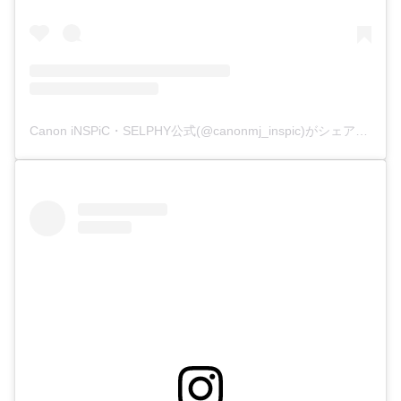
Canon iNSPiC・SELPHY公式(@canonmj_inspic)がシェアした投稿