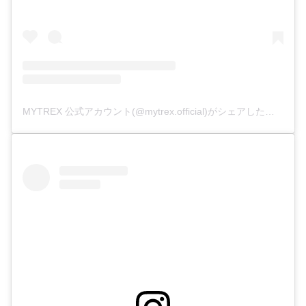
MYTREX 公式アカウント(@mytrex.official)がシェアした投稿