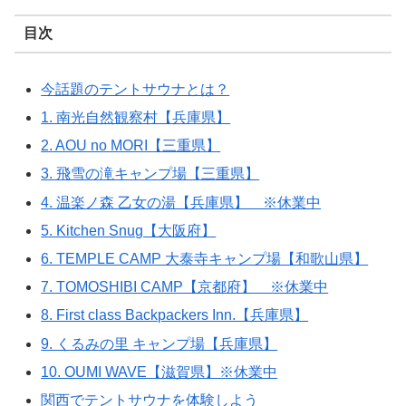
目次
今話題のテントサウナとは？
1. 南光自然観察村【兵庫県】
2. AOU no MORI【三重県】
3. 飛雪の滝キャンプ場【三重県】
4. 温楽ノ森 乙女の湯【兵庫県】 ※休業中
5. Kitchen Snug【大阪府】
6. TEMPLE CAMP 大泰寺キャンプ場【和歌山県】
7. TOMOSHIBI CAMP【京都府】 ※休業中
8. First class Backpackers Inn.【兵庫県】
9. くるみの里 キャンプ場【兵庫県】
10. OUMI WAVE【滋賀県】※休業中
関西でテントサウナを体験しよう