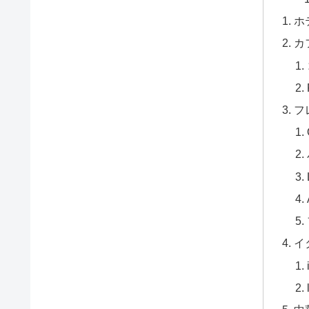
ホ
カ
フ
イ