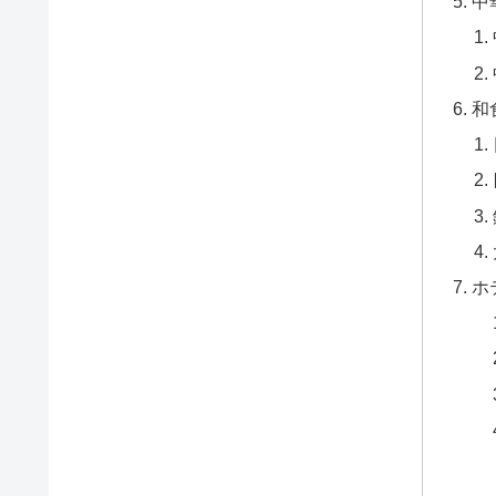
中
和
ホ