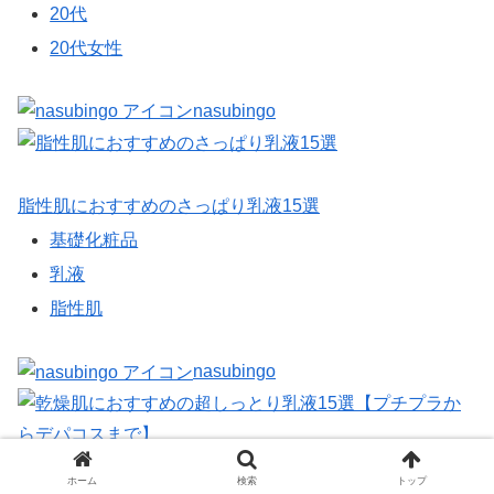
20代
20代女性
nasubingo
脂性肌におすすめのさっぱり乳液15選
基礎化粧品
乳液
脂性肌
nasubingo
ホーム
検索
トップ