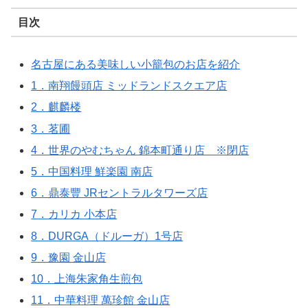
目次
名古屋にある美味しい小籠包のお店を紹介
1．南翔饅頭店 ミッドランドスクエア店
2．麒麟楼
3．茗圃
4．世界のやむちゃん 錦本町通り店 ※閉店
5．中国料理 鮮楽園 南店
6．鼎泰豐 JRセントラルタワーズ店
7．カリカ 小本店
8．DURGA（ドルーガ）1号店
9．豫園 金山店
10．上海朱家角生煎包
11．中華料理 萬珍館 金山店