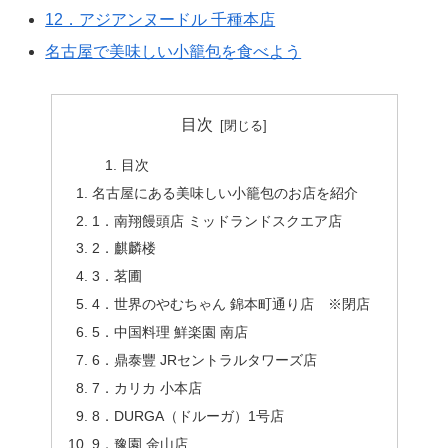
12．アジアンヌードル 千種本店
名古屋で美味しい小籠包を食べよう
目次
目次
名古屋にある美味しい小籠包のお店を紹介
1．南翔饅頭店 ミッドランドスクエア店
2．麒麟楼
3．茗圃
4．世界のやむちゃん 錦本町通り店 ※閉店
5．中国料理 鮮楽園 南店
6．鼎泰豐 JRセントラルタワーズ店
7．カリカ 小本店
8．DURGA（ドルーガ）1号店
9．豫園 金山店