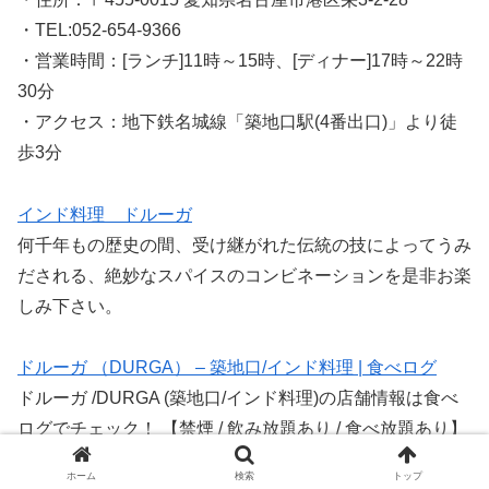
・TEL:052-654-9366
・営業時間：[ランチ]11時～15時、[ディナー]17時～22時
30分
・アクセス：地下鉄名城線「築地口駅(4番出口)」より徒
歩3分
インド料理 ドルーガ
何千年もの歴史の間、受け継がれた伝統の技によってうみ
だされる、絶妙なスパイスのコンビネーションを是非お楽
しみ下さい。
ドルーガ （DURGA） – 築地口/インド料理 | 食べログ
ドルーガ /DURGA (築地口/インド料理)の店舗情報は食べ
ログでチェック！ 【禁煙 / 飲み放題あり / 食べ放題あり】
口コミや評価、写真など、ユーザーによるリアルな情報が
ホーム
検索
トップ