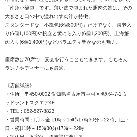
「南翔小籠包」です。薄い皮で包まれた豚肉の餡は、その
大きさと口の中で溢れ出す肉汁が特徴。
スタンダードな「小籠包(6個800円)」だけでなく、海老入
り(6個1,100円)や帆立と黄にら入り(6個1,200円)、上海蟹
肉入り(6個1,400円)などバラエティ豊かなのも魅力。
座席数は70席で、宴会を行うこともできます。もちろん
ランチやディナーにも最適。
《店舗詳細》
・住所：〒450-0002 愛知県名古屋市中村区名駅4-7-1 ミ
ッドランドスクエア4F
・TEL：052-527-8823
・営業時間：[月～金]11時～15時/17時30分～22時、[土・
日・祝]11時～15時30分/17時～22時
・定休日：不定休 ※施設に準じる