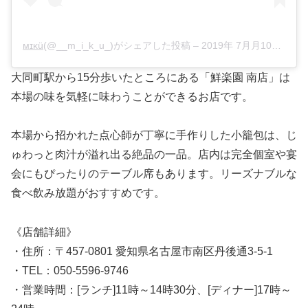
мɪκ ü
(@__m_i_k_u_)がシェアした投稿 –
2019年 7月月10日午前5時26分PDT
大同町駅から15分歩いたところにある「鮮楽園 南店」は
本場の味を気軽に味わうことができるお店です。
本場から招かれた点心師が丁寧に手作りした小籠包は、じ
ゅわっと肉汁が溢れ出る絶品の一品。店内は完全個室や宴
会にもぴったりのテーブル席もあります。リーズナブルな
食べ飲み放題がおすすめです。
《店舗詳細》
・住所：〒457-0801 愛知県名古屋市南区丹後通3-5-1
・TEL：050-5596-9746
・営業時間：[ランチ]11時～14時30分、[ディナー]17時～