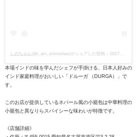
しのちゃん
(@i_am_shinochan)がシェアした投稿 –
2017年11月月7日午前3時47分PST
本場インドの味を学んだシェフが手掛ける、日本人好みの
インド家庭料理がおいしい「ドルーガ （DURGA）」で
す。
このお店が提供しているネパール風の小籠包は中華料理の
小籠包と異なりらスパイシーな味わいが特徴です。
《店舗詳細》
・住所：〒455-0015 愛知県名古屋市港区栄3-2-28