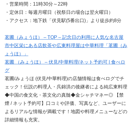
・営業時間：11時30分～22時
・定休日：毎週月曜日（祝祭日の場合は翌火曜日）
・アクセス：地下鉄「伏見駅(5番出口)」より徒歩約8分
茗圃（みょうほ） – TOP – 記念日の利用に人気な名古屋
市中区栄にある店飲茶や広東料理屋は中華料理「茗圃（み
ょうほ）」
茗圃 （みょうほ） – 伏見/中華料理/ネット予約可 | 食べロ
グ
茗圃/みょうほ (伏見/中華料理)の店舗情報は食べログでチ
ェック！伝説の料理人・呉錦洪の後継者による純広東料理
◆中国の食文化・茶文化の真髄◆金シャチマネー◎ 【禁
煙 / ネット予約可】口コミや評価、写真など、ユーザーに
よるリアルな情報が満載です！地図や料理メニューなどの
詳細情報も充実。