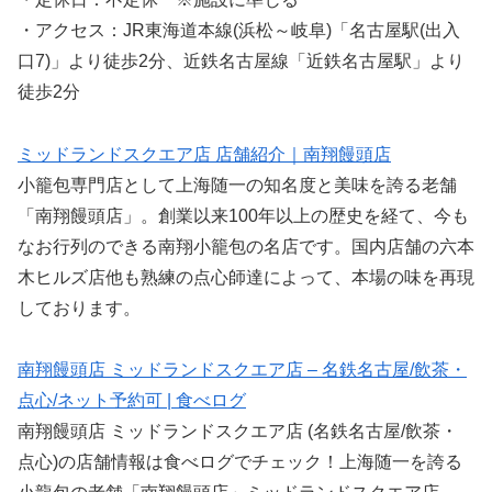
・アクセス：JR東海道本線(浜松～岐阜)「名古屋駅(出入
口7)」より徒歩2分、近鉄名古屋線「近鉄名古屋駅」より
徒歩2分
ミッドランドスクエア店 店舗紹介｜南翔饅頭店
小籠包専門店として上海随一の知名度と美味を誇る老舗
「南翔饅頭店」。創業以来100年以上の歴史を経て、今も
なお行列のできる南翔小籠包の名店です。国内店舗の六本
木ヒルズ店他も熟練の点心師達によって、本場の味を再現
しております。
南翔饅頭店 ミッドランドスクエア店 – 名鉄名古屋/飲茶・
点心/ネット予約可 | 食べログ
南翔饅頭店 ミッドランドスクエア店 (名鉄名古屋/飲茶・
点心)の店舗情報は食べログでチェック！上海随一を誇る