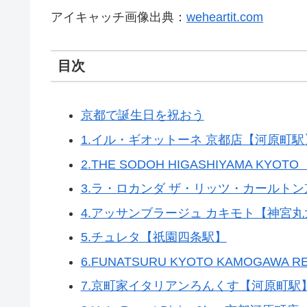
アイキャッチ画像出典：
weheartit.com
目次
京都で誕生日を祝おう
1.イル・ギオットーネ 京都店【河原町駅
2.THE SODOH HIGASHIYAMA KYO
3.ラ・ロカンダ ザ・リッツ・カールトン
4.アッサンブラージュ カキモト【神宮
5.チュレタ【祇園四条駅】
6.FUNATSURU KYOTO KAMOGAWA
7.京町家イタリアンろんくす【河原町駅