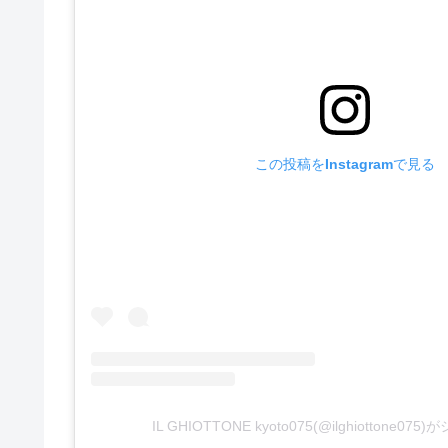
この投稿をInstagramで見る
IL GHIOTTONE kyoto075(@ilghiottone0