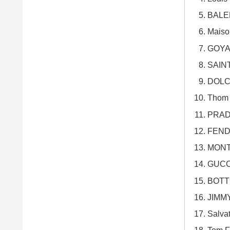
BAL
Mai
GOY
SAI
DOL
Tho
PRA
FEN
MON
GUC
BOT
JIM
Sal