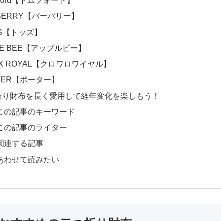
 Ford【トムフォード】
BERRY【バーバリー】
’S【トッズ】
LE BEE【アップルビー】
IX ROYAL【クロワロワイヤル】
TER【ポーター】
折り財布を長く愛用して経年変化を楽しもう！
この記事のキーワード
この記事のライター
関連する記事
あわせて読みたい