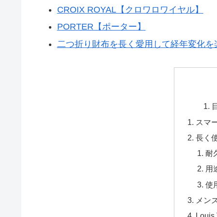
CROIX ROYAL【クロワロワイヤル】
PORTER【ポーター】
二つ折り財布を長く愛用して経年変化を
スマ
長く
耐
用
使
メン
Loui