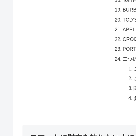
Tom
BUR
TOD
APP
CRO
POR
二つ