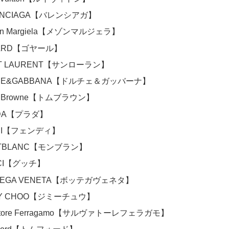
ENCIAGA【バレンシアガ】
son Margiela【メゾンマルジェラ】
ARD【ゴヤール】
NT LAURENT【サンローラン】
CE&GABBANA【ドルチェ＆ガッバーナ】
m Browne【トムブラウン】
DA【プラダ】
DI【フェンディ】
TBLANC【モンブラン】
CI【グッチ】
TEGA VENETA【ボッテガヴェネタ】
MY CHOO【ジミーチュウ】
vatore Ferragamo【サルヴァトーレフェラガモ】