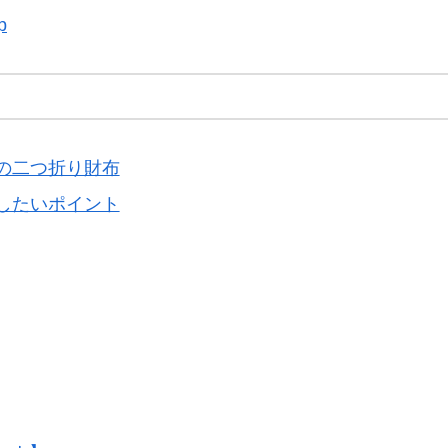
p
の二つ折り財布
したいポイント