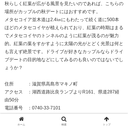
秋らしく紅葉が広がる風景を見たいのであれば、こちらの
場所がカップルの秋デートにはおすすめです。
メタセコイア並木道は2.4㎞にもわたって続く道に500本
ほどのメタセコイヤが植えられており、紅葉の時期はまる
でメタセコイヤのトンネルのように紅葉が茂るのが魅力
的。紅葉の葉をすかすように太陽の光がとどく光景は何と
も言えず絶景です。ドライブが好きなカップルならドライ
ブデートの目的地などにしてみるのも良いのではないでし
ょうか？
住所 ：滋賀県高島市マキノ町
アクセス ：湖西道路比良ランプよりR161、県道287経
由50分
電話番号 ：0740-33-7101
見頃時期 ：11月上旬から下旬
ホーム
検索
トップ