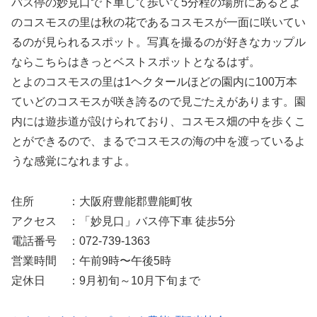
バス停の妙見口で下車して歩いて5分程の場所にあるとよ
のコスモスの里は秋の花であるコスモスが一面に咲いてい
るのが見られるスポット。写真を撮るのが好きなカップル
ならこちらはきっとベストスポットとなるはず。
とよのコスモスの里は1ヘクタールほどの園内に100万本
ていどのコスモスが咲き誇るので見ごたえがあります。園
内には遊歩道が設けられており、コスモス畑の中を歩くこ
とができるので、まるでコスモスの海の中を渡っているよ
うな感覚になれますよ。
住所 ：大阪府豊能郡豊能町牧
アクセス ：「妙見口」バス停下車 徒歩5分
電話番号 ：072-739-1363
営業時間 ：午前9時〜午後5時
定休日 ：9月初旬～10月下旬まで