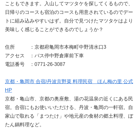
こともできます。入山してマツタケを探してくるもので、
日帰りのコースも宿泊のコースも用意されているのでデー
トに組み込みやすいはず。自分で見つけたマツタケはより
美味しく感じることができるのでしょうか？
住所 ：京都府亀岡市本梅町中野清水口3
アクセス ：バス停中野倉庫前下車
電話番号 ：0771-26-3087
京都・亀岡市 合宿/丹波京野菜 料理民宿 ほん梅の里 公式
HP
京都・亀山市、京都の奥座敷、湯の花温泉の近くにある民
宿。合宿にもお使いいただける、丹波・亀岡の一軒宿。自
家山で取れる「まつたけ」や地元産の食材の郷土料理、ぼ
たん鍋料理など。