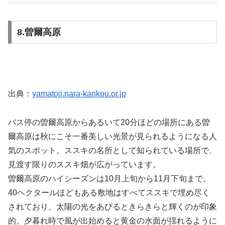
8.曽爾高原
出典：
yamatoji.nara-kankou.or.jp
バス停の曽爾高原からあるいて20分ほどの場所にある曽
爾高原は秋にこそ一番美しい光景が見られるようになる人
気のスポット。ススキの名所として知られている場所で、
見渡す限りのススキ畑が広がっています。
曽爾高原のハイシーズンは10月上旬から11月下旬まで。
40ヘクタールほどもある敷地はすべてススキで埋め尽く
されており、太陽の光をあびるときらきらと輝くのが印象
的。夕暮れ時で風が出始めると黄金の水面が揺れるように